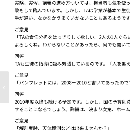
実験、実習、講義の進め方ついては、担当者も気を使っ
験もして臨んでいます。しかし、TAは学業が基本で生
手が違い、なかなかうまくいかないこともあるようで
ご意見
「TAの責任分担をはっきりして欲しい。2人の1人ぐ
よろしくね。わからないことがあったら、何でも聞い
回答
TAも生徒の指導に臨み緊張しているのです。「人を迎
ご意見
「パンフレットには、2008－2010と書いてあった
本日の理学部公開セミナーは予定通
り開催します
回答
2010年度以降も続ける予定です。しかし、国の予算
することになるでしょう。詳細は、決まり次第、ホー
ご意見
「解剖実験、天体観測などは出来ませんか？」