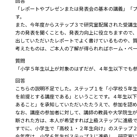
回答
「レポートやプレゼンまたは発表会の基本の講義」「
す。
また、今年度からステップ３で研究室配属された受講
方の発表を聞くことも、発表力向上に役立ちますので
出していただいたレポートでよく書けているものや、
考えたものは、ご本人の了解が得られればホーム・ペ
質問
「小学５年生以上が対象のはずだが、４年生以下でも
回答
こちらの説明不足でした。ステップ１を「小学校５年
を前提とする講座である」ということです。４年生以
あること」を承知していただいたたうえで、参加を認め
なお、講座の参加者に対して、講師の教員や大学院生
断された方は、本人が希望すれば上級ステップに進級
すでに、小学生で「高校１・２年生向け」のステップ
今年度は、小学６年生がステップ３に進級し、研究室