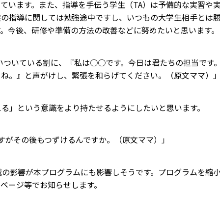
ています。また、指導を手伝う学生（TA）は予備的な実習や
徒の指導に関しては勉強途中ですし、いつもの大学生相手とは
す。今後、研修や準備の方法の改善などに努めたいと思います。
らいついている割に、『私は○○です。今日は君たちの担当です
てね。』と声がけし、緊張を和らげてください。（原文ママ）
える」という意識をより持たせるようにしたいと思います。
のですがその後もつずけるんですか。（原文ママ）」
削減の影響が本プログラムにも影響しそうです。プログラムを縮
ムページ等でお知らせします。