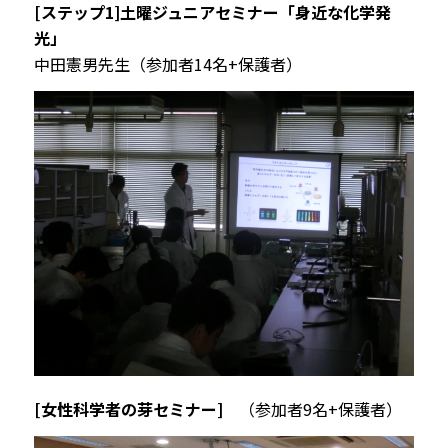
[ステップ1]土曜ジュニアセミナー「身近な化学発
光」
中田憲男先生（参加者14名+保護者）
[女性科学者の芽セミナー]
（参加者9名+保護者）