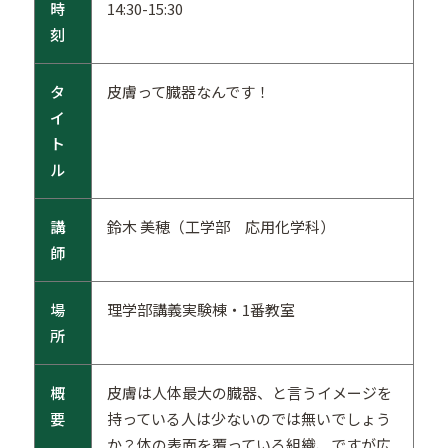
時
14:30-15:30
刻
タ
皮膚って臓器なんです！
イ
ト
ル
講
鈴木 美穂（工学部 応用化学科）
師
場
理学部講義実験棟・1番教室
所
概
皮膚は人体最大の臓器、と言うイメージを
要
持っている人は少ないのでは無いでしょう
か？体の表面を覆っている組織、ですが広