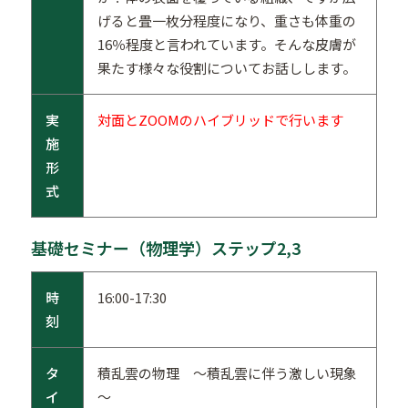
げると畳一枚分程度になり、重さも体重の
16％程度と言われています。そんな皮膚が
果たす様々な役割についてお話しします。
実
対面とZOOMのハイブリッドで行います
施
形
式
基礎セミナー（物理学）ステップ2,3
時
16:00-17:30
刻
タ
積乱雲の物理 ～積乱雲に伴う激しい現象
イ
～