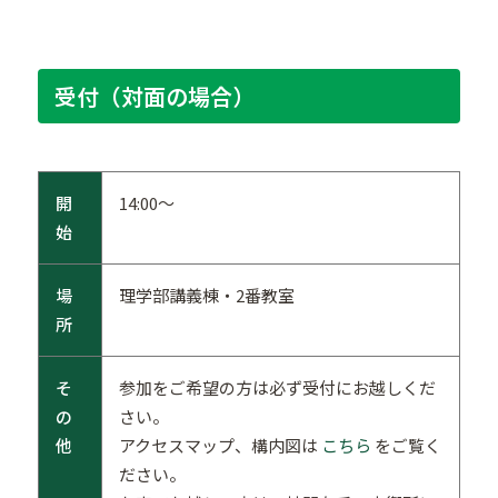
受付（対面の場合）
開
14:00～
始
場
理学部講義棟・2番教室
所
そ
参加をご希望の方は必ず受付にお越しくだ
の
さい。
他
アクセスマップ、構内図は
こちら
をご覧く
ださい。