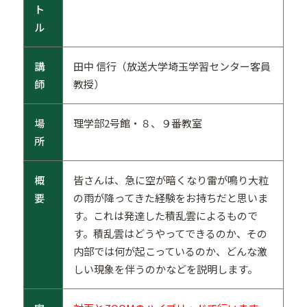
ト
ル
講
田中 信行（放送大学埼玉学習センター客員
師
教授）
場
理学部2号館・８、９番教室
所
概
皆さんは、急に空が暗くなり雷が鳴り大粒
要
の雨が降ってきた経験をお持ちだと思いま
す。これは発達した積乱雲によるもので
す。積乱雲はどうやってできるのか、その
内部では何が起こっているのか、どんな激
しい現象を伴うのかなどを説明します。